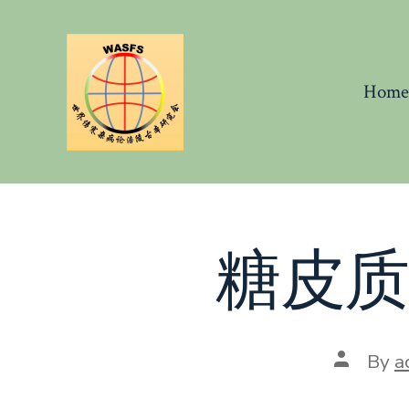
Skip
to
content
Home
糖皮质
Post
By
a
author