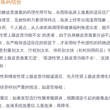
中医药结合
的糖皮质激素的药理作用可知，在西医临床上激素的适应症
格便宜、见效快和力量强等特点，临床上经常出现滥用现象
诊所。个人观点，从人体疾病调理和健康福利角度出发，能
源性肾上腺皮质功能不全”的患者，由于自身糖皮质激素分泌不
病，在严格筛选适应症的前提下，才采用给予外源性的药物进
注意剂量别太大、疗程别太长、停药别太快（长时间用药后）
肾上腺皮质激素亢进”、“医源性肾上腺皮质功能不全”、“反跳
如：
发性和继发性肾上腺皮质功能减退症、先天性肾上腺皮质增生
疫排异特别严重的情况，如器官移植；
急重症：如暴发型流行性脑脊髓膜炎，细菌感染引起的败毒血
克，血液系统急重症:儿童急淋，再障等。