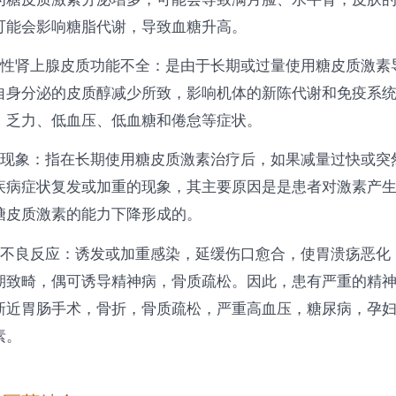
可能会影响糖脂代谢，导致血糖升高。
源性肾上腺皮质功能不全：是由于长期或过量使用糖皮质激素
自身分泌的皮质醇减少所致，影响机体的新陈代谢和免疫系
、乏力、低血压、低血糖和倦怠等症状。
跳现象：指在长期使用糖皮质激素治疗后，如果减量过快或突
疾病症状复发或加重的现象，其主要原因是是患者对激素产
糖皮质激素的能力下降形成的。
他不良反应：诱发或加重感染，延缓伤口愈合，使胃溃疡恶化
期致畸，偶可诱导精神病，骨质疏松。因此，患有严重的精
新近胃肠手术，骨折，骨质疏松，严重高血压，糖尿病，孕
素。