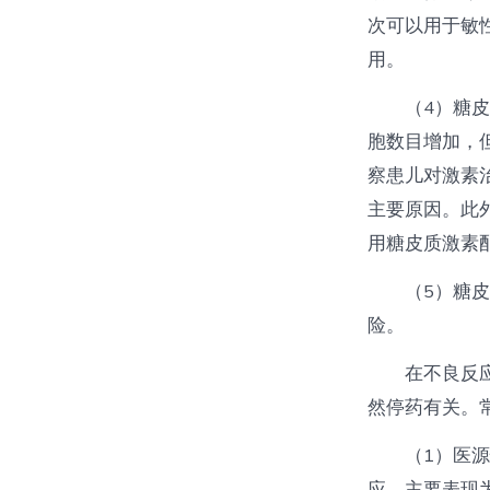
次可以用于敏
用。
（4）糖
胞数目增加，
察患儿对激素
主要原因。此
用糖皮质激素
（5）糖
险。
在不良反
然停药有关。
（1）医
应，主要表现