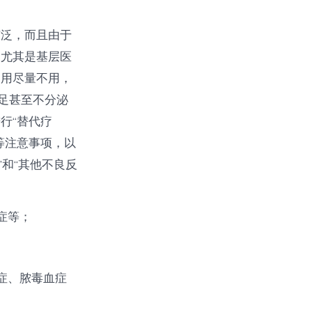
广泛，而且由于
，尤其是基层医
不用尽量不用，
足甚至不分泌
行“替代疗
等注意事项，以
”和“其他不良反
症等；
症、脓毒血症