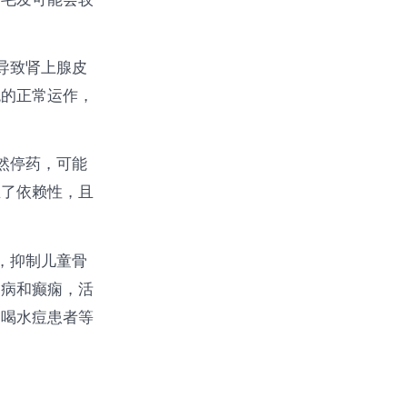
导致肾上腺皮
统的正常运作，
然停药，可能
生了依赖性，且
，抑制儿童骨
神病和癫痫，活
妇喝水痘患者等