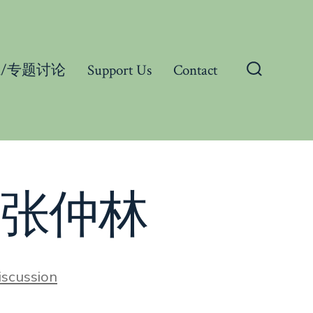
ssion/专题讨论
Support Us
Contact
Search
Toggle
-张仲林
iscussion