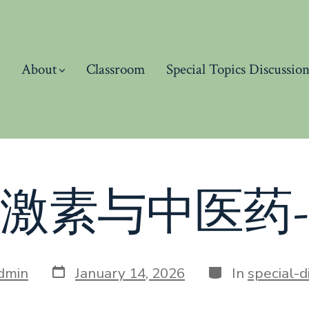
About
Classroom
Special Topics Discu
激素与中医药
Post
Categories
dmin
January 14, 2026
In
special-d
date