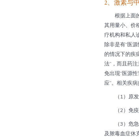
2、激素与
根据上面
其用量小、价
疗机构和私人
除非是有“医
的情况下的疾
法”，而且药
免出现“医源性
应”。相关疾病
（1）原
（2）免
（3）危
及脓毒血症休