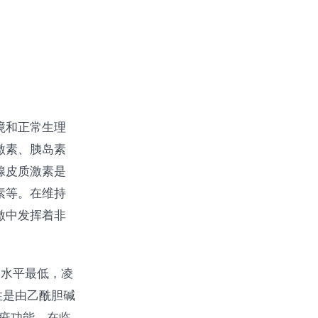
境和正常生理
激素、胰岛素
腺皮质激素是
素等。在维持
激中发挥着非
间水平最低，凌
性是由乙酰胆碱
免疫功能。在临