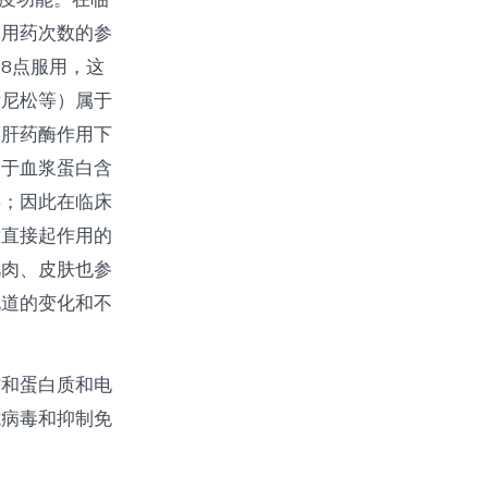
和用药次数的参
8点服用，这
泼尼松等）属于
的肝药酶作用下
由于血浆蛋白含
毒；因此在临床
谢直接起作用的
肌肉、皮肤也参
化道的变化和不
肪和蛋白质和电
抗病毒和抑制免