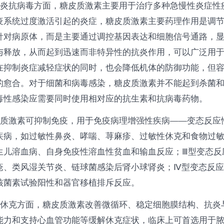
抗炎抗病毒方面，糖皮质激素主要用于治疗多种急慢性炎症性
疫系统过度激活引起的炎症，糖皮质激素主要药理作用是调
针对病原体，而是主要通过调控基因表达和细胞信号通路，
与释放，从而起到迅速而非特异性的抗炎作用，可以广泛用
在抑制炎症减轻症状的同时，也会降低机体的防御功能，但
的愈合。对于细菌和病毒感染，糖皮质激素并不能起到杀菌
毒性感染应需要同时使用相对应的抗生素和抗病毒药物。
皮质激素可抑制免疫，用于免疫病理增强性疾病——变态反应
疾病，如过敏性鼻炎、哮喘、荨麻疹、过敏性休克和食物过敏
生儿溶血病、自身免疫性溶血性贫血和输血反应；Ⅲ型变态反
疮、类风湿关节炎、链球菌感染后肾小球肾炎；Ⅳ型变态反
核菌素试验阳性和器官移植排斥反应。
抗休克方面，糖皮质激素改善微循环、稳定细胞膜结构、抗炎
能力和支持心血管功能等缓解休克症状，临床上可首选用于