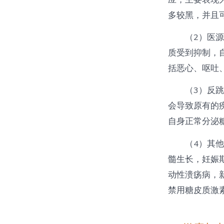
多较黑，并且
（2）医
质受到抑制，
括恶心、呕吐
（3）反
会导致原有的
自身正常分泌
（4）其
髓生长，妊娠
动性溃疡病，
禁用糖皮质激