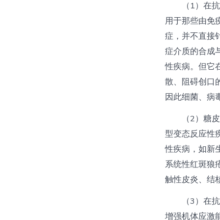
（1）在
用于那些由免
症，并不直接
症介质的合成
性疾病。但它
散、阻碍创口
因此细菌、病
（2）糖
型变态反应性
性疾病，如新
系统性红斑狼
触性皮炎、结
（3）在
增强机体应激