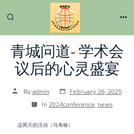
Skip
to
content
Search
Me
Toggle
青城问道- 学术会
议后的心灵盛宴
Post
Post
By
admin
February 26, 2025
date
author
Categories
In
2024conference
,
news
这两天的活动（马寿椿）