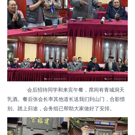
会后招待同学和来宾午餐，席间有青城洞天
乳酒。餐后张会长率其他道长送我们到山门，合影惜
别。踏上归途，会务组已帮助大家做好了安排。